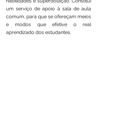
habilidades e superdotação. Constitui
um serviço de apoio à sala de aula
comum, para que se ofereçam meios
e modos que efetive o real
aprendizado dos estudantes.
O Colégio Medianeira conta com
profissional especializado no
atendimento AEE e que trabalha em
parceria com o educador de sala de
aula comum.
O AEE ocorre em
períodos específicos por semana, no
contraturno. Em outros momentos, o
profissional também deve realizar um
diálogo constante com professores e
estudantes.